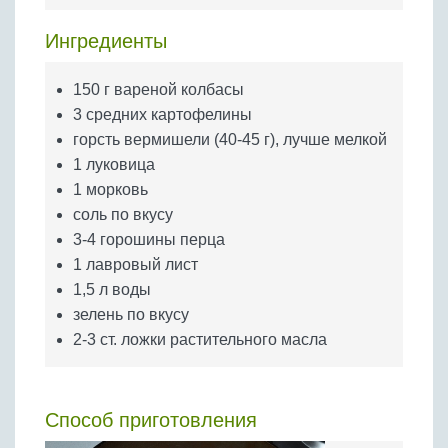
Бобовые
Ингредиенты
Яйца
Крупы
150 г вареной колбасы
3 средних картофелины
горсть вермишели (40-45 г), лучше мелкой
1 луковица
1 морковь
соль по вкусу
3-4 горошины перца
1 лавровый лист
1,5 л воды
зелень по вкусу
2-3 ст. ложки растительного масла
Способ приготовления