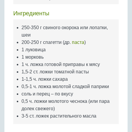
Бобовые
Яйца
Ингредиенты
Крупы
250-350 г свиного окорока или лопатки,
шеи
200-250 г спагетти (др.
паста
)
1 луковица
1 морковь
1 ч. ложка готовой приправы к мясу
1,5-2 ст. ложки томатной пасты
1-1,5 ч. ложки сахара
0,5-1 ч. ложка молотой сладкой паприки
соль и перец – по вкусу
0,5 ч. ложки молотого чеснока (или пара
долек свежего)
3-5 ст. ложек растительного масла