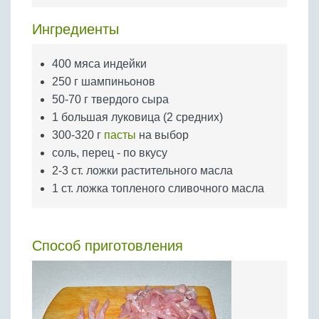
Бобовые
Ингредиенты
Яйца
Крупы
400 мяса индейки
250 г шампиньонов
50-70 г твердого сыра
1 большая луковица (2 средних)
300-320 г
пасты
на выбор
соль, перец - по вкусу
2-3 ст. ложки растительного масла
1 ст. ложка топленого сливочного масла
Способ приготовления