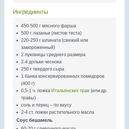
Бобовые
Ингредиенты
Яйца
Крупы
450-500 г мясного фарша
500 г лазаньи (листов теста)
220-250 г шпината (свежий или
замороженный)
2 луковицы среднего размера
2-4 дольки чеснока
250 г твердого сыра
1 банка консервированных помидоров
(400 г)
0,5-1 ч. ложка
Итальянских трав
(или др.
травы)
соль и перец – по вкусу
2-4 ст. ложки растительного масла
Соус бешамель
60-70 г сливочного масла