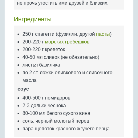
не прочь угостить ими друзей и близких.
Бобовые
Яйца
Ингредиенты
Крупы
250 г спагетти (фузилли, другой
пасты
)
200-220 г
морских гребешков
200-220 г креветок
40-50 мл сливок (не обязательно)
листья базилика
по 2 ст. ложки оливкового и сливочного
масла
соус
400-500 г помидоров
2-3 дольки чеснока
80-100 мл белого сухого вина
соль, черный молотый перец
пара щепоток красного жгучего перца