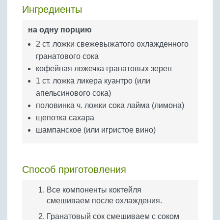
Бобовые
Ингредиенты
Яйца
на одну порцию
Крупы
2 ст. ложки свежевыжатого охлажденного
гранатового сока
кофейная ложечка гранатовых зерен
1 ст. ложка ликера куантро (или
апельсинового сока)
половинка ч. ложки сока лайма (лимона)
щепотка сахара
шампанское (или игристое вино)
Способ приготовления
Все компоненты коктейля
смешиваем после охлаждения.
Гранатовый сок смешиваем с соком