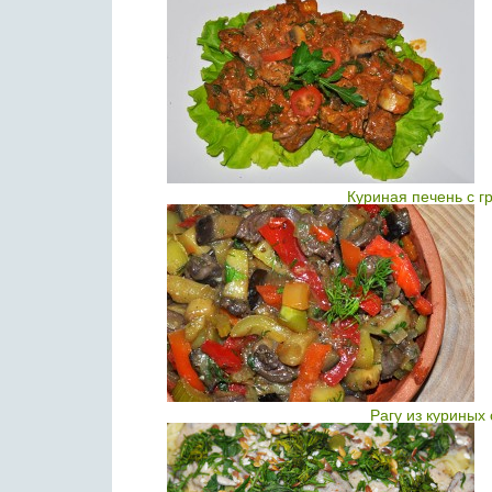
Куриная печень с г
Рагу из куриных