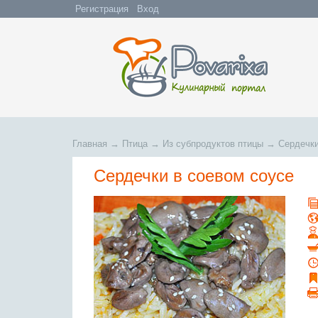
Регистрация
Вход
Главная
→
Птица
→
Из субпродуктов птицы
→
Сердечки
Сердечки в соевом соусе