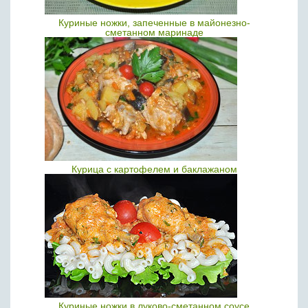
Куриные ножки, запеченные в майонезно-
сметанном маринаде
Курица с картофелем и баклажаном
Куриные ножки в луково-сметанном соусе