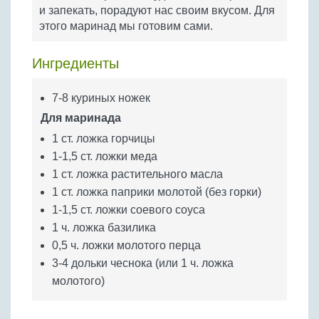
Бобовые
и запекать, порадуют нас своим вкусом. Для
этого маринад мы готовим сами.
Яйца
Крупы
Ингредиенты
7-8 куриных ножек
Для маринада
1 ст. ложка горчицы
1-1,5 ст. ложки меда
1 ст. ложка растительного масла
1 ст. ложка паприки молотой (без горки)
1-1,5 ст. ложки соевого соуса
1 ч. ложка базилика
0,5 ч. ложки молотого перца
3-4 дольки чеснока (или 1 ч. ложка
молотого)