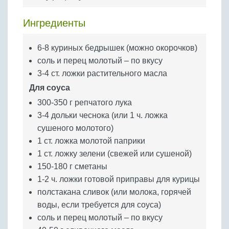
Бобовые
Яйца
Ингредиенты
Крупы
6-8 куриных бедрышек (можно окорочков)
соль и перец молотый – по вкусу
3-4 ст. ложки растительного масла
Для соуса
300-350 г репчатого лука
3-4 дольки чеснока (или 1 ч. ложка
сушеного молотого)
1 ст. ложка молотой паприки
1 ст. ложку зелени (свежей или сушеной)
150-180 г сметаны
1-2 ч. ложки готовой приправы для курицы
полстакана сливок (или молока, горячей
воды, если требуется для соуса)
соль и перец молотый – по вкусу