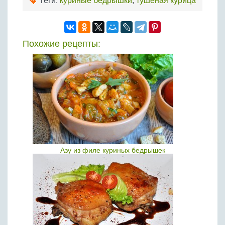
Теги:
куриные бедрышки
,
тушеная курица
Похожие рецепты:
Азу из филе куриных бедрышек