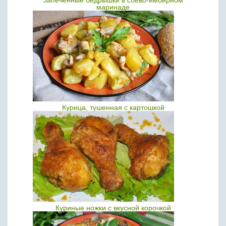
Запеченные бедрышки в соево-имбирном
маринаде
Курица, тушенная с картошкой
Куриные ножки с вкусной корочкой