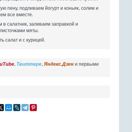
ую пену, подливаем йогурт и коньяк, солим и
аем все вместе.
 в салатник, заливаем заправкой и
листочками мяты.
ь салат и с курицей.
uTube
,
Твиттере
,
Яндекс.Дзен
и первыми