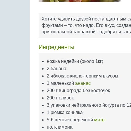
Хотите удивить друзей нестандартным са
фруктами – то, что надо. Его вкус, соз
оригинальной заправкой - одобрит и зап
Ингредиенты
ножка индейки (около 1кг)
2 банана
2 яблока с кисло-терпким вкусом
1 маленький
ананас
200 г винограда без косточек
200 г сливок
3 упаковки нейтрального йогурта по 12
1 рюмка коньяка
5-6 веточек перечной
мяты
пол-лимона