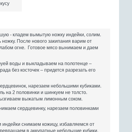
кусу
вшую - кладем вымытую ножку индейки, солим.
 ножку. После нового закипания варим от
слабом огне. Готовое мясо вынимаем и даем
руей воды и выкладываем на полотенце –
рада без косточек – придется разрезать его
сердцевинок, нарезаем небольшими кубиками.
 на 2 половинки и шинкуем не толсто.
рызгиваем выжатым лимонным соком.
ынимаем сердцевинку, нарезаем половинками
 индейки снимаем кожицу, избавляемся от
превращаем в аккуратные небольшие кубики.