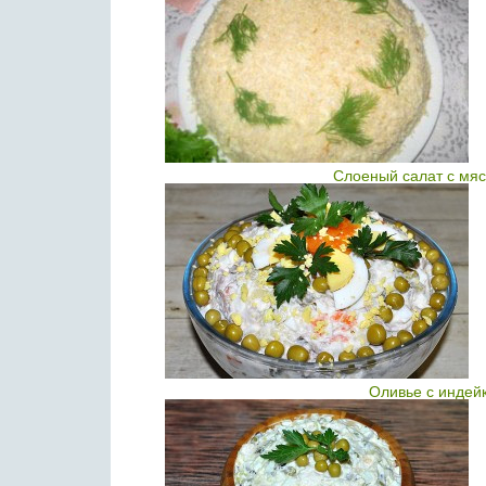
Слоеный салат с мяс
Оливье с индей