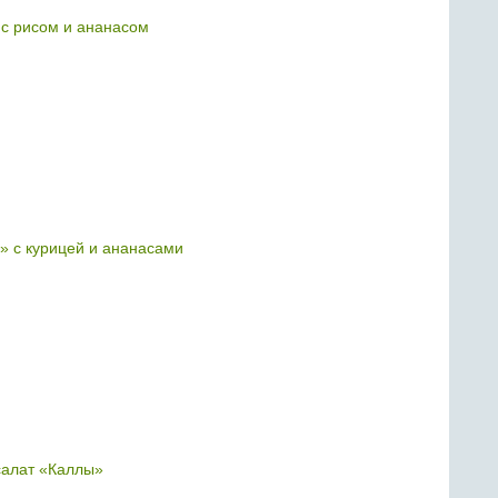
 с рисом и ананасом
» с курицей и ананасами
алат «Каллы»