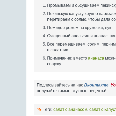
Промываем и обсушиваем пекинску
Пекинскую капусту крупно нарезаем
перетираем с солью, чтобы дала со
Помидор режем на кружочки, лук –
Очищенный апельсин и ананас шин
Все перемешиваем, солим, перчим
в салатник.
Примечание: вместо
ананаса
можно
спаржу.
Подписывайтесь на нас
Вконтакте
,
Yo
получайте самые вкусные рецепты!
Теги:
салат с ананасом
,
салат с капус