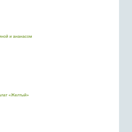
чиной и ананасом
алат «Желтый»