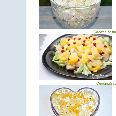
Салат с вет
Слоеный с