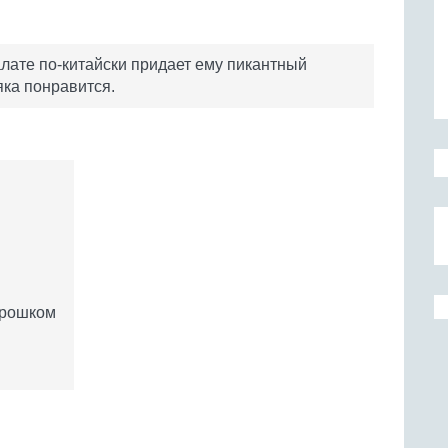
лате по-китайски придает ему пикантный
ка понравится.
орошком