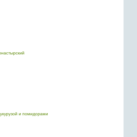
онастырский
кукурузой и помидорами