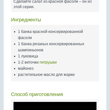
Сделайте салат из красной фасоли – он из
Бобовые
этой серии.
Яйца
Крупы
Ингредиенты
1 банка красной консервированной
фасоли
1 банка резаных консервированных
шампиньонов
1 луковица
1-2 веточки
петрушки
майонез
растительное масло для жарки
Способ приготовления