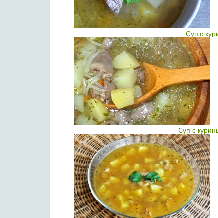
Суп с ку
Суп с курин