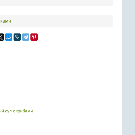
шками
й суп с грибами