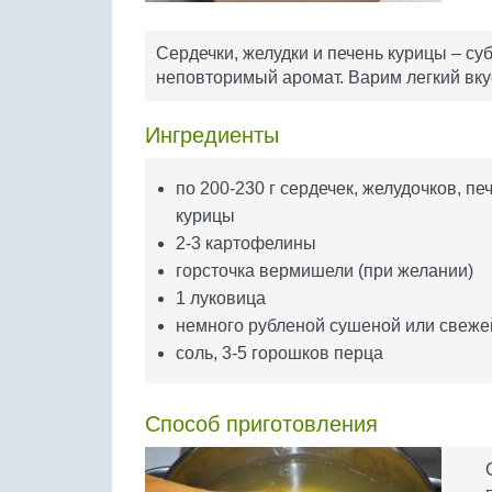
Сердечки, желудки и печень курицы – су
неповторимый аромат. Варим легкий вку
Ингредиенты
по 200-230 г сердечек, желудочков, пе
курицы
2-3 картофелины
горсточка вермишели (при желании)
1 луковица
немного рубленой сушеной или свеже
соль, 3-5 горошков перца
Способ приготовления