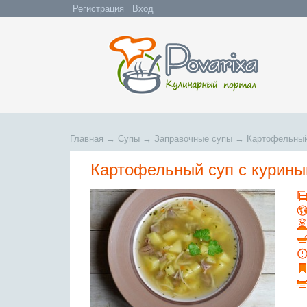
Регистрация
Вход
Главная
→
Супы
→
Заправочные супы
→
Картофельный
Картофельный суп с курин