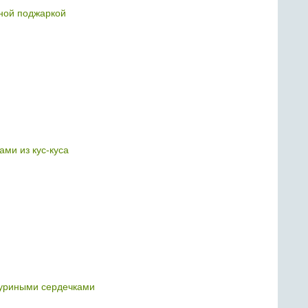
иной поджаркой
ами из кус-куса
куриными сердечками