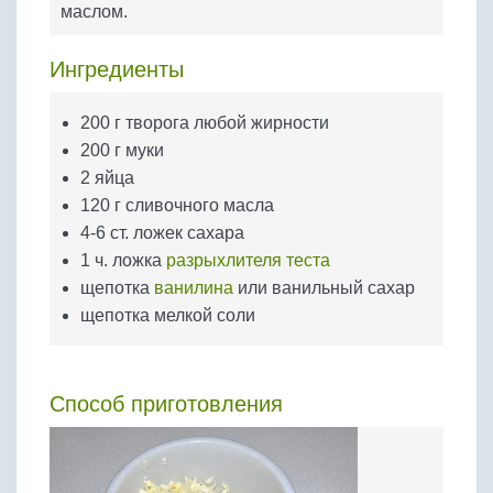
маслом.
Бобовые
Яйца
Ингредиенты
Крупы
200 г творога любой жирности
200 г муки
2 яйца
120 г сливочного масла
4-6 ст. ложек сахара
1 ч. ложка
разрыхлителя теста
щепотка
ванилина
или ванильный сахар
щепотка мелкой соли
Способ приготовления