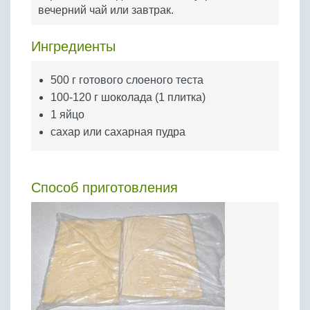
Бобовые
вечерний чай или завтрак.
Яйца
Ингредиенты
Крупы
500 г готового слоеного теста
100-120 г шоколада (1 плитка)
1 яйцо
сахар или сахарная пудра
Способ приготовления