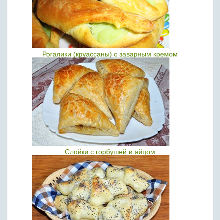
Рогалики (круассаны) с заварным кремом
Слойки с горбушей и яйцом