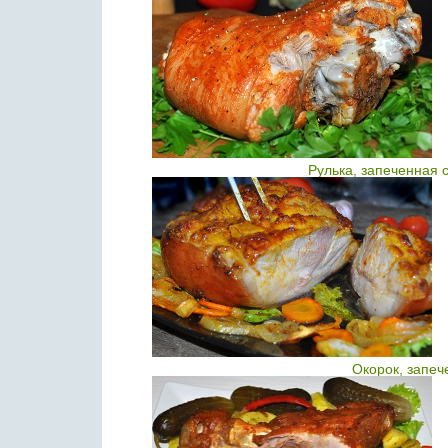
Рулька, запеченная 
Окорок, запеч