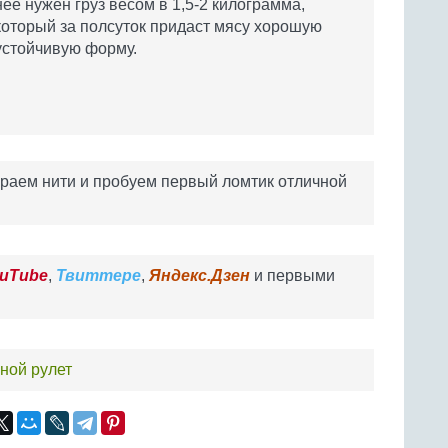
нее нужен груз весом в 1,5-2 килограмма,
который за полсуток придаст мясу хорошую
устойчивую форму.
бираем нити и пробуем первый ломтик отличной
uTube
,
Твиттере
,
Яндекс.Дзен
и первыми
ной рулет