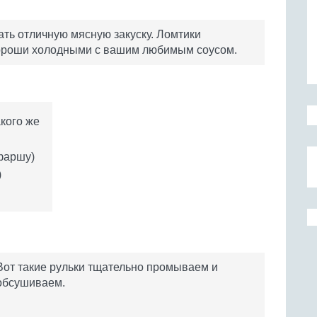
ать отличную мясную закуску. Ломтики
хороши холодными с вашим любимым соусом.
акого же
(фаршу)
)
Вот такие рульки тщательно промываем и
обсушиваем.