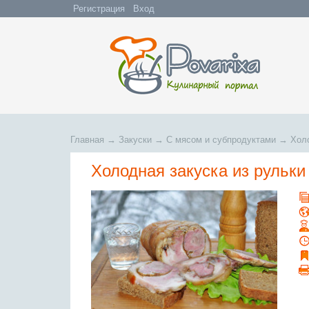
Регистрация
Вход
Главная
→
Закуски
→
С мясом и субпродуктами
→
Холо
Холодная закуска из рульки