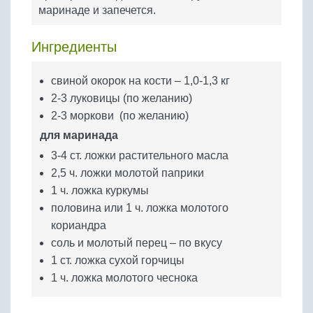
Бобовые
маринаде и запечется.
Яйца
Ингредиенты
Крупы
свиной окорок на кости – 1,0-1,3 кг
2-3 луковицы (по желанию)
2-3 моркови (по желанию)
для маринада
3-4 ст. ложки растительного масла
2,5 ч. ложки молотой паприки
1 ч. ложка куркумы
половина или 1 ч. ложка молотого
кориандра
соль и молотый перец – по вкусу
1 ст. ложка сухой горчицы
1 ч. ложка молотого чеснока