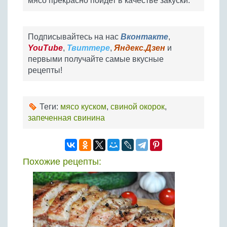
мясо прекрасно пойдет в качестве закуски.
Подписывайтесь на нас
Вконтакте
,
YouTube
,
Твиттере
,
Яндекс.Дзен
и
первыми получайте самые вкусные
рецепты!
Теги:
мясо куском
,
свиной окорок
,
запеченная свинина
Похожие рецепты: