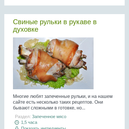
Бобовые
Яйца
Свиные рульки в рукаве в
Крупы
духовке
Многие любят запеченные рульки, и на нашем
сайте есть несколько таких рецептов. Они
бывают сложными в готовке, но...
Раздел:
Запеченное мясо
1,5 часа
Показать ингредиенты