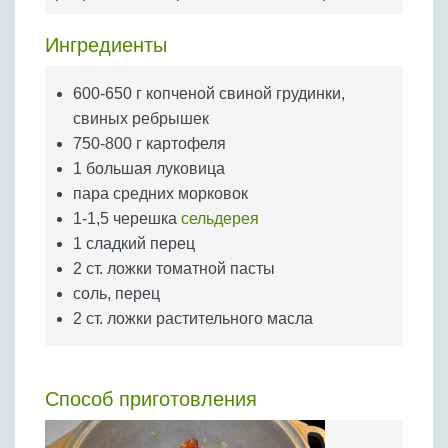
Бобовые
Яйца
Ингредиенты
Крупы
600-650 г копченой свиной грудинки,
свиных ребрышек
750-800 г картофеля
1 большая луковица
пара средних морковок
1-1,5 черешка
сельдерея
1 сладкий перец
2 ст. ложки томатной пасты
соль, перец
2 ст. ложки растительного масла
Способ приготовления