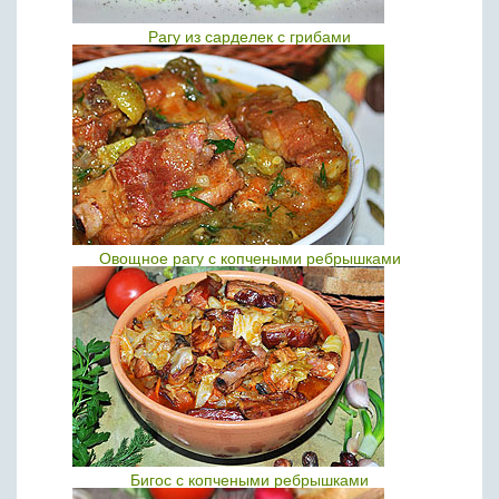
Рагу из сарделек с грибами
Овощное рагу с копчеными ребрышками
Бигос с копчеными ребрышками