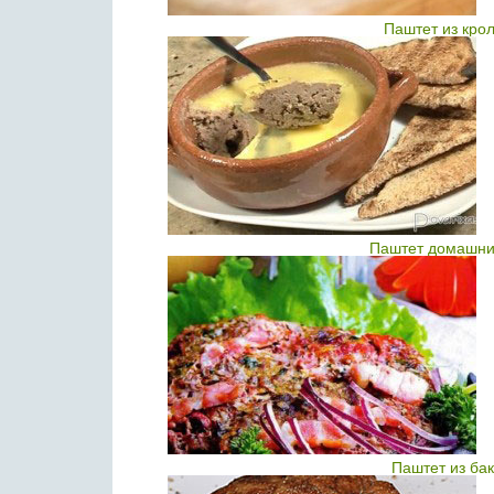
Паштет из крол
Паштет домашний
Паштет из ба