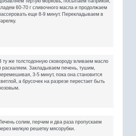
Добавляем тертую морковь, посыпаем паприкой,
кладем 60-70 г сливочного масла и продолжаем
пассеровать еще 8-9 минут. Перекладываем в
тарелку.
В ту же толстодонную сковороду вливаем масло
и раскаляем. Закладываем печень, тушим,
перемешивая, 3-5 минут, пока она становится
светлой, а брусочек на разрезе перестает быть
розовым.
Печень солим, перчим и два раза пропускаем
через мелкую решетку мясорубки.