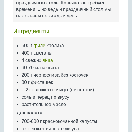
праздничном столе. Конечно, он требует
Бобовые
времени.... но ведь и праздничный стол мы
Яйца
накрываем не каждый день.
Крупы
Ингредиенты
600 г
филе
кролика
400 г сметаны
4 свежих
яйца
60-70 мл коньяка
200 г чернослива без косточек
80 г фисташек
1-2 ст. ложки горчицы (не острой)
соль и перец по вкусу
растительное масло
для салата:
700-800 г краснокочанной капусты
5 ст. ложек винного уксуса