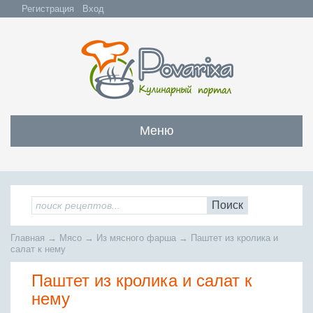
Регистрация
Вход
Меню
Закуски
Все закуски
Салаты
Поиск
Бутерброды и сэндвичи
Все салаты
Супы
Главная
→
Мясо
→
Из мясного фарша
→
Паштет из кролика и
С мясом и субпродуктами
Салаты с мясом
салат к нему
Все супы
Мясо
С рыбой и морепродуктами
С рыбой и морепродуктами
Паштет из кролика и салат к
Бульоны
Всё мясо
Овощные и грибные
Рыба
Овощные салаты
нему
Заправочные супы
Заливные блюда
Жареное мясо
Вся рыба
Фруктовые салаты