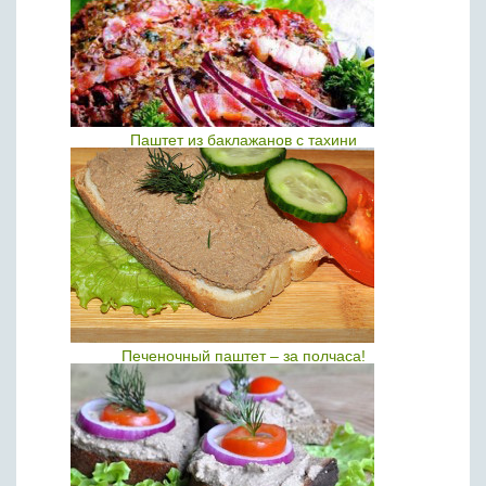
Паштет из баклажанов с тахини
Печеночный паштет – за полчаса!