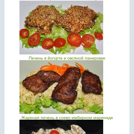
Печень в йогурте и овсяной панировке
Жареная печень в соево-имбирном маринаде