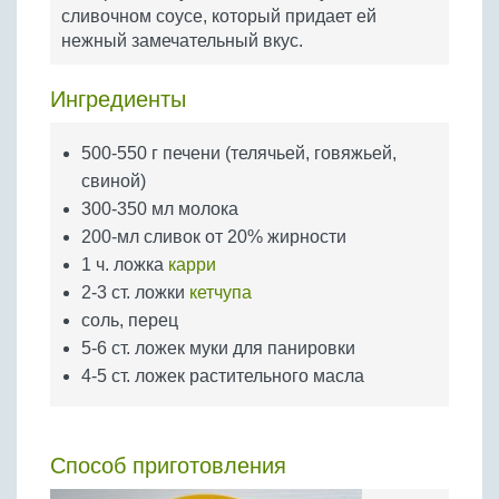
Бобовые
сливочном соусе, который придает ей
нежный замечательный вкус.
Яйца
Крупы
Ингредиенты
500-550 г печени (телячьей, говяжьей,
свиной)
300-350 мл молока
200-мл сливок от 20% жирности
1 ч. ложка
карри
2-3 ст. ложки
кетчупа
соль, перец
5-6 ст. ложек муки для панировки
4-5 ст. ложек растительного масла
Способ приготовления