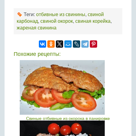
Теги:
отбивные из свинины
,
свиной
карбонад
,
свиной окорок
,
свиная корейка
,
жареная свинина
Похожие рецепты:
Свиные отбивные из окорока в панировке