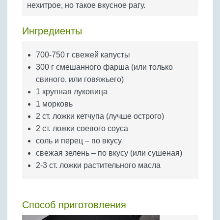
нехитрое, но такое вкусное рагу.
Бобовые
Яйца
Ингредиенты
Крупы
700-750 г свежей капусты
300 г смешанного фарша (или только
свиного, или говяжьего)
1 крупная луковица
1 морковь
2 ст. ложки кетчупа (лучше острого)
2 ст. ложки соевого соуса
соль и перец – по вкусу
свежая зелень – по вкусу (или сушеная)
2-3 ст. ложки растительного масла
Способ приготовления