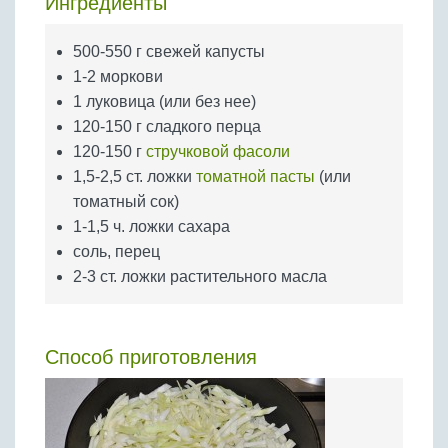
Ингредиенты
Бобовые
Яйца
500-550 г свежей капусты
Крупы
1-2 моркови
1 луковица (или без нее)
120-150 г сладкого перца
120-150 г
стручковой фасоли
1,5-2,5 ст. ложки
томатной пасты
(или
томатный сок)
1-1,5 ч. ложки сахара
соль, перец
2-3 ст. ложки растительного масла
Способ приготовления