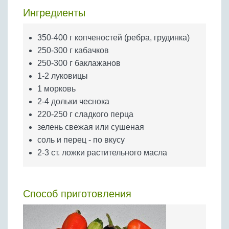
Бобовые
Ингредиенты
Яйца
Крупы
350-400 г копченостей (ребра, грудинка)
250-300 г кабачков
250-300 г баклажанов
1-2 луковицы
1 морковь
2-4 дольки чеснока
220-250 г сладкого перца
зелень свежая или сушеная
соль и перец - по вкусу
2-3 ст. ложки растительного масла
Способ приготовления