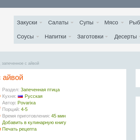
Закуски
Салаты
Супы
Мясо
Рыб
Соусы
Напитки
Заготовки
Десерты
 запеченное с айвой
с айвой
Раздел:
Запеченная птица
Кухня:
Русская
Автор:
Povarixa
Порций:
4-5
Время приготовления:
45 мин
Добавить в кулинарную книгу
Печать рецепта