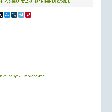
ле
,
куриная грудка
,
запеченная курица
з филе куриных окорочков