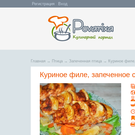
Регистрация
Вход
Главная
→
Птица
→
Запеченная птица
→
Куриное филе,
Куриное филе, запеченное 