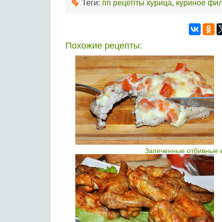
Теги:
пп рецепты курица
,
куриное фи
Похожие рецепты:
Запеченные отбивные и