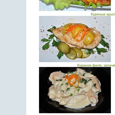
Куриные крыл
Куриное филе, запече