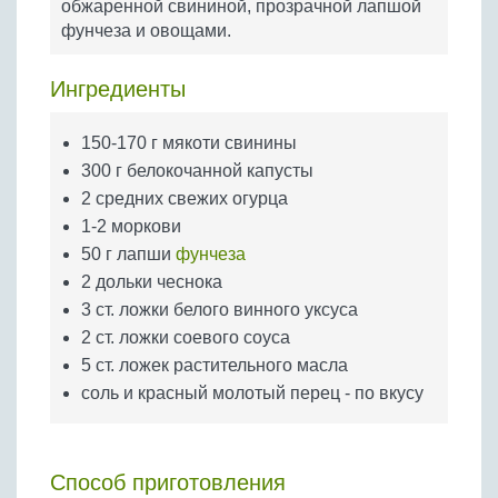
обжаренной свининой, прозрачной лапшой
Бобовые
фунчеза и овощами.
Яйца
Крупы
Ингредиенты
150-170 г мякоти свинины
300 г белокочанной капусты
2 средних свежих огурца
1-2 моркови
50 г лапши
фунчеза
2 дольки чеснока
3 ст. ложки белого винного уксуса
2 ст. ложки соевого соуса
5 ст. ложек растительного масла
соль и красный молотый перец - по вкусу
Способ приготовления