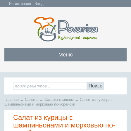
Регистрация
Вход
Меню
Закуски
Все закуски
Салаты
Поиск
Бутерброды и сэндвичи
Все салаты
Супы
Главная
→
Салаты
→
Салаты с мясом
→
Салат из курицы с
С мясом и субпродуктами
Салаты с мясом
шампиньонами и морковью по-корейски
Все супы
Мясо
С рыбой и морепродуктами
С рыбой и морепродуктами
Салат из курицы с
Бульоны
Всё мясо
Овощные и грибные
Рыба
Овощные салаты
шампиньонами и морковью по-
Заправочные супы
Заливные блюда
Жареное мясо
Вся рыба
Фруктовые салаты