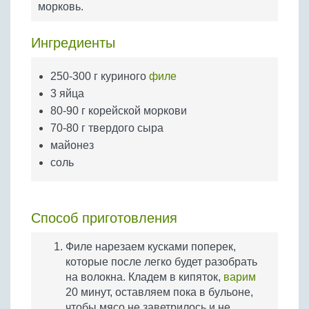
морковь.
Бобовые
Яйца
Ингредиенты
Крупы
250-300 г куриного
филе
3 яйца
80-90 г корейской моркови
70-80 г твердого сыра
майонез
соль
Способ приготовления
Филе нарезаем кусками поперек,
которые после легко будет разобрать
на волокна. Кладем в кипяток,
варим
20 минут, оставляем пока в бульоне,
чтобы мясо не заветрилось и не