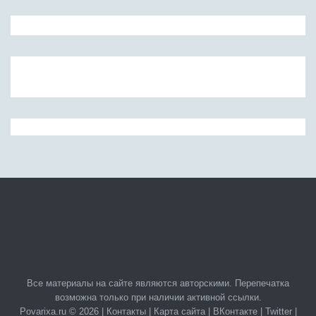
Все материалы на сайте являются авторскими. Перепечатка
возможна только при наличии активной ссылки.
Povarixa.ru © 2026 |
Контакты
|
Карта сайта
|
ВКонтакте
|
Twitter
|