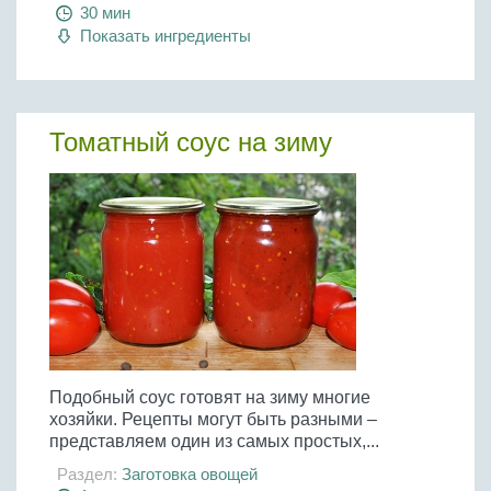
Бобовые
30 мин
Показать ингредиенты
Яйца
Крупы
Томатный соус на зиму
Подобный соус готовят на зиму многие
хозяйки. Рецепты могут быть разными –
представляем один из самых простых,...
Раздел:
Заготовка овощей