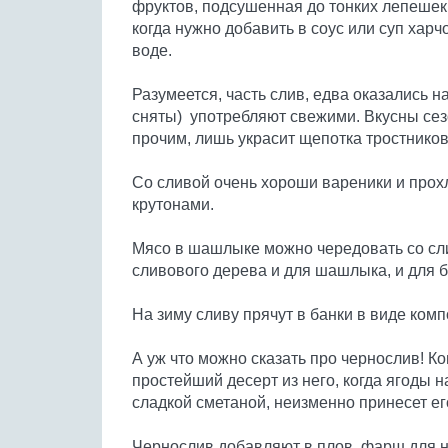
фруктов, подсушенная до тонких лепешек,
когда нужно добавить в соус или суп хар
воде.
Разумеется, часть слив, едва оказались на
сняты) употребляют свежими. Вкусны сез
прочим, лишь украсит щепотка тростниково
Со сливой очень хороши вареники и про
крутонами.
Мясо в шашлыке можно чередовать со сл
сливового дерева и для шашлыка, и для 
На зиму сливу прячут в банки в виде комп
А уж что можно сказать про чернослив! Ко
простейший десерт из него, когда ягоды
сладкой сметаной, неизменно принесет ег
Чернослив добавляют в плов, фарш для н