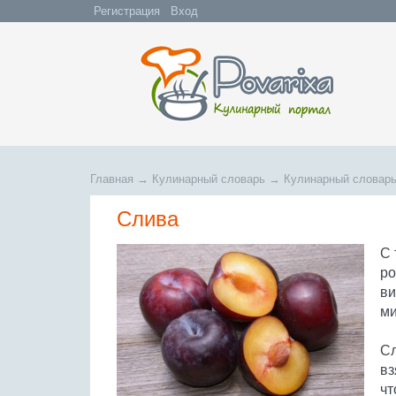
Регистрация
Вход
Главная
→
Кулинарный словарь
→
Кулинарный словарь
Слива
С 
ро
ви
ми
Сл
вз
чт