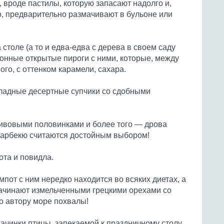
 вроде пастилы, которую запасают надолго и,
чо, предварительно размачивают в бульоне или
 столе (а то и едва-едва с дерева в своем саду
онные открытые пироги с ними, которые, между
го, с оттенком карамели, сахара.
хладные десертные супчики со сдобными
ивовыми половинками и более того — дрова
барбекю считаются достойным выбором!
ота и повидла.
мпот с ним нередко находится во всяких диетах, а
 начинают измельченными грецкими орехами со
о автору море похвалы!
ачинки птицы, запекаемой к праздничному столу,