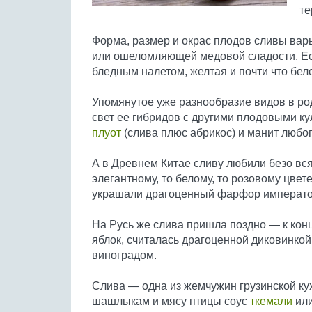
те
Форма, размер и окрас плодов сливы варьи
или ошеломляющей медовой сладости. Ест
бледным налетом, желтая и почти что бел
Упомянутое уже разнообразие видов в ро
свет ее гибридов с другими плодовыми ку
плуот
(слива плюс абрикос) и манит любо
А в Древнем Китае сливу любили безо вся
элегантному, то белому, то розовому цве
украшали драгоценный фарфор император
На Русь же слива пришла поздно — к концу
яблок, считалась драгоценной диковинкой,
виноградом.
Слива — одна из жемчужин грузинской ку
шашлыкам и мясу птицы соус
ткемали
ил