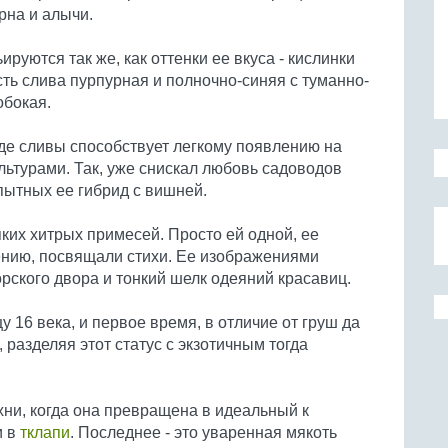
рна и алычи.
руются так же, как оттенки ее вкуса - кислинки
ь слива пурпурная и полночно-синяя с туманно-
обокая.
де сливы способствует легкому появлению на
льтурами. Так, уже снискал любовь садоводов
пытных ее гибрид с вишней.
ких хитрых примесей. Просто ей одной, ее
тению, посвящали стихи. Ее изображениями
ского двора и тонкий шелк одеяний красавиц.
 16 века, и первое время, в отличие от груш да
 разделяя этот статус с экзотичным тогда
хни, когда она превращена в идеальный к
и в
тклапи
. Последнее - это уваренная мякоть