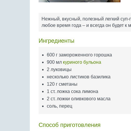
Нежный, вкусный, полезный легкий суп-
любое время года – и всегда он будет к м
Ингредиенты
600 г замороженного горошка
900 мл
куриного бульона
2 луковицы
несколько листиков базилика
120 г сметаны
1 ст. ложка сока лимона
2 ст. ложки оливкового масла
соль, перец
Способ приготовления