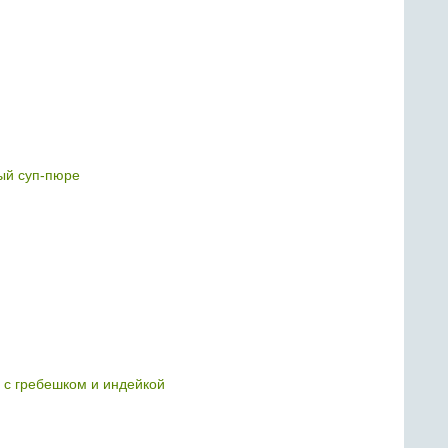
ый суп-пюре
с гребешком и индейкой