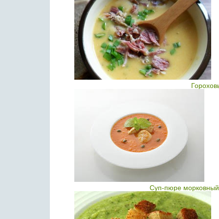
Горохов
Суп-пюре морковный 