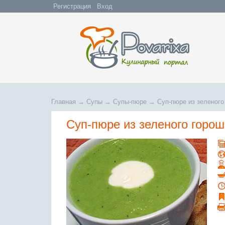
Регистрация
Вход
Главная
→
Супы
→
Супы-пюре
→
Суп-пюре из зеленого
Суп-пюре из зеленого горош