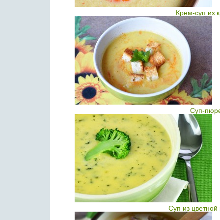
Крем-суп из 
Суп-пюре
Суп из цветной