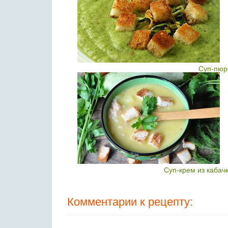
Суп-пюр
Суп-крем из кабач
Комментарии к рецепту: