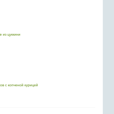
е из цуккини
ков с копченой курицей