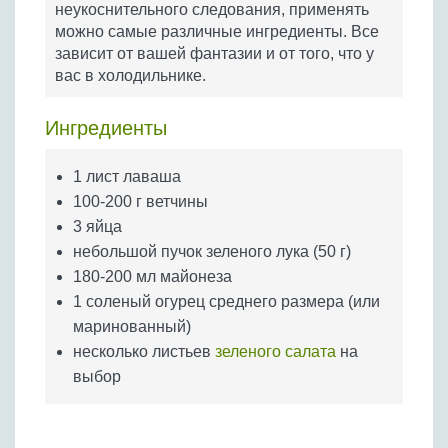
неукоснительного следования, применять
Бобовые
можно самые различные ингредиенты. Все
Яйца
зависит от вашей фантазии и от того, что у
Крупы
вас в холодильнике.
Ингредиенты
1 лист лаваша
100-200 г ветчины
3 яйца
небольшой пучок зеленого лука (50 г)
180-200 мл майонеза
1 соленый огурец среднего размера (или
маринованный)
несколько листьев
зеленого салата
на
выбор