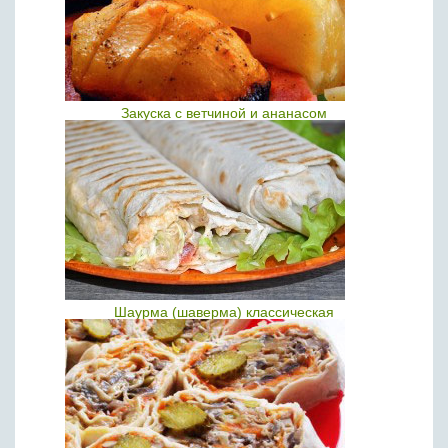
Закуска с ветчиной и ананасом
Шаурма (шаверма) классическая