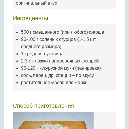
оригинальный вкус
Бобовые
Яйца
Ингредиенты
Крупы
500 г смешанного (или любого) фарша
90-100 г соленых огурцов (1-1,5 шт.
среднего размера)
1 средняя луковица
2-3 ст. ложки панировочных сухарей
90-120 г кукурузной муки (панировка)
соль, перец, др. специи – по вкусу
растительное масло для жарки
Способ приготовления