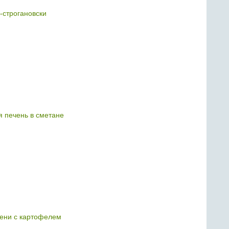
-строгановски
я печень в сметане
ени с картофелем