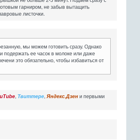
крышкой не больше 2-3 минут. Подаем сразу с
готовым гарниром, не забыв вытащить
лавровые листочки.
езанную, мы можем готовить сразу. Однако
ли подержать ее часок в молоке или даже
печени это обязательно, чтобы избавиться от
uTube
,
Твиттере
,
Яндекс.Дзен
и первыми