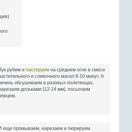
цев)
ного
Лук рубим и
пассеруем
на среднем огне в смеси
растительного и сливочного масел 8-10 минут. А
печень обсушиваем в разовых полотенцах,
нарезаем дольками (12-14 мм), посыпаем
перцем.
И еще промываем, нарезаем и пюрируем