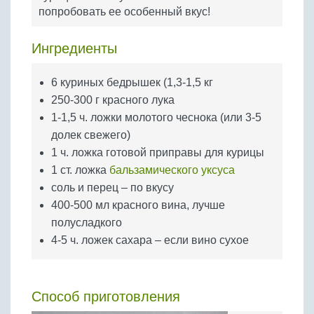
Бобовые
попробовать ее особенный вкус!
Яйца
Ингредиенты
Крупы
6 куриных бедрышек (1,3-1,5 кг
250-300 г красного лука
1-1,5 ч. ложки молотого чеснока (или 3-5
долек свежего)
1 ч. ложка готовой приправы для курицы
1 ст. ложка
бальзамического уксуса
соль и перец – по вкусу
400-500 мл красного вина, лучше
полусладкого
4-5 ч. ложек сахара – если вино сухое
Способ приготовления