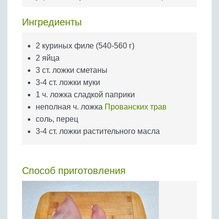
Бобовые
Яйца
Ингредиенты
Крупы
2 куриных филе (540-560 г)
2 яйца
3 ст. ложки сметаны
3-4 ст. ложки муки
1 ч. ложка сладкой паприки
неполная ч. ложка
Прованских трав
соль, перец
3-4 ст. ложки растительного масла
Способ приготовления