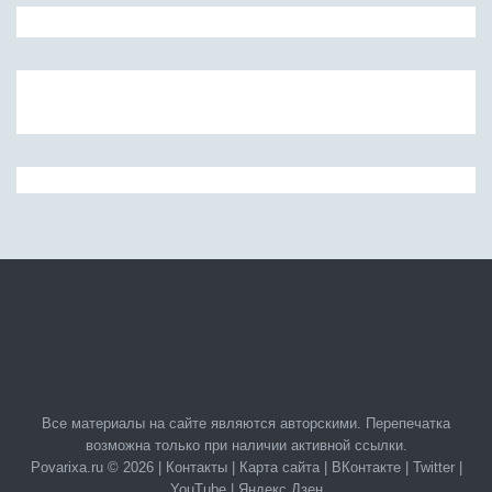
Все материалы на сайте являются авторскими. Перепечатка
возможна только при наличии активной ссылки.
Povarixa.ru © 2026 |
Контакты
|
Карта сайта
|
ВКонтакте
|
Twitter
|
YouTube
|
Яндекс.Дзен