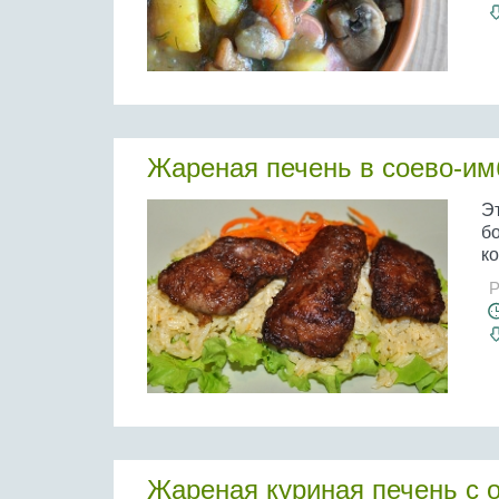
Жареная печень в соево-и
Э
б
ко
Р
Жареная куриная печень с 