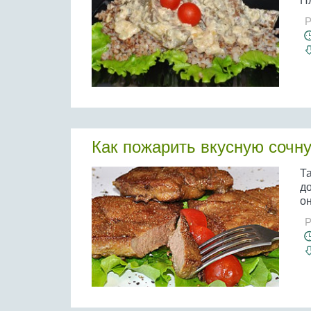
Пл
Р
Как пожарить вкусную сочн
Т
до
он
Р