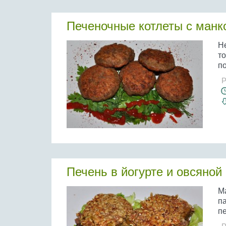
Печеночные котлеты с манк
Не
т
по
Р
Печень в йогурте и овсяной
Ма
п
пе