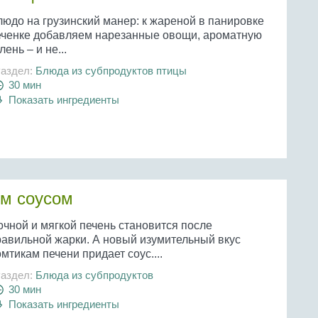
людо на грузинский манер: к жареной в панировке
еченке добавляем нарезанные овощи, ароматную
лень – и не...
аздел:
Блюда из субпродуктов птицы
30 мин
Показать ингредиенты
ым соусом
очной и мягкой печень становится после
равильной жарки. А новый изумительный вкус
мтикам печени придает соус....
аздел:
Блюда из субпродуктов
30 мин
Показать ингредиенты