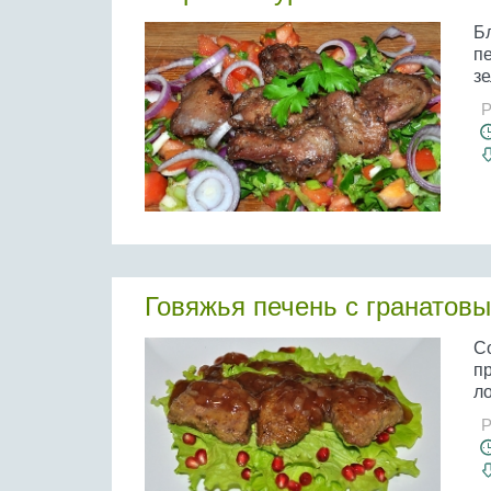
Б
п
зе
Р
Говяжья печень с гранатов
С
п
ло
Р