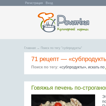
Регистрация
Вход
Главная
→
Поиск по тегу "субпродукты"
71 рецепт —
«субпродукт
Поиск по тегу:
«субпродукты», искать по
Говяжья печень по-строгано
Эт
по