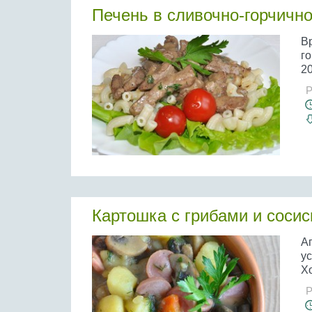
Печень в сливочно-горчичн
В
го
20
Р
Картошка с грибами и соси
А
у
Хо
Р