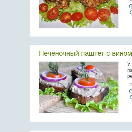
Р
Печеночный паштет с вином
У
па
ре
Р