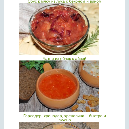
Соус к мясу из лука с беконом и вином
Чатни из яблок с айвой
Горлодер, хренодер, хреновина – быстро и
вкусно