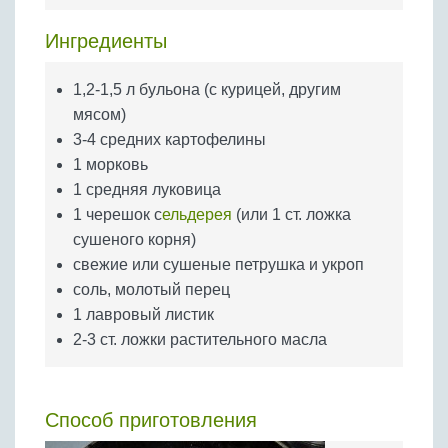
Бобовые
Ингредиенты
Яйца
Крупы
1,2-1,5 л бульона (с курицей, другим
мясом)
3-4 средних картофелины
1 морковь
1 средняя луковица
1 черешок с
ельдерея
(или 1 ст. ложка
сушеного корня)
свежие или сушеные петрушка и укроп
соль, молотый перец
1 лавровый листик
2-3 ст. ложки растительного масла
Способ приготовления