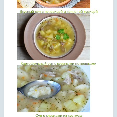
Вкусный суп с чечевицей и копченой курицей
Картофельный суп с куриными потрошками
Суп с клецками из кус-куса