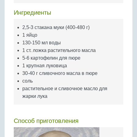
Бобовые
Ингредиенты
Яйца
Крупы
2,5-3 стакана муки (400-480 г)
1 яйцо
130-150 мл воды
1 ст. ложка растительного масла
5-6 картофелин для пюре
1 крупная луковица
30-40 г сливочного масла в пюре
соль
растительное и сливочное масло для
жарки лука
Способ приготовления