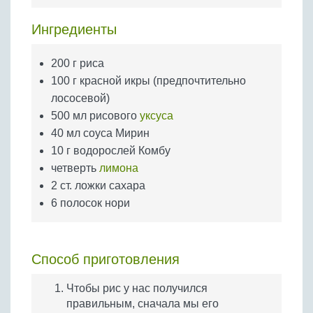
Бобовые
Ингредиенты
Яйца
Крупы
200 г риса
100 г красной икры (предпочтительно
лососевой)
500 мл рисового
уксуса
40 мл соуса Мирин
10 г водорослей Комбу
четверть
лимона
2 ст. ложки сахара
6 полосок нори
Способ приготовления
Чтобы рис у нас получился
правильным, сначала мы его