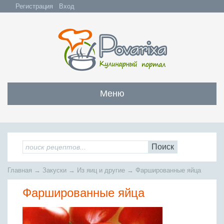
Регистрация
Вход
Меню
Закуски
Все закуски
Салаты
Поиск
Бутерброды и сэндвичи
Все салаты
Супы
Главная
→
Закуски
→
Из яиц и другие
→
Фаршированные яйца
С мясом и субпродуктами
Салаты с мясом
Все супы
Мясо
С рыбой и морепродуктами
Фаршированные яйца
С рыбой и морепродуктами
Бульоны
Всё мясо
Овощные и грибные
Рыба
Овощные салаты
Заправочные супы
Заливные блюда
Жареное мясо
Вся рыба
Фруктовые салаты