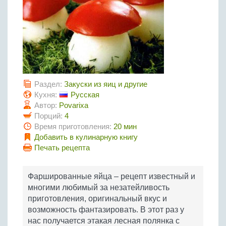
Птица
Холодные супы
Из яиц и другие
Отварное мясо
Жареная рыба
Вся птица
Супы-пюре
Овощи
Запеченное мясо
Отварная и паровая
Молочные супы
Жареная птица
Все овощи
Тушеное мясо
Выпечка
Запеченная рыба
Сладкие супы
Отварная птица
Из мясного фарша
Жареные овощи
Вся выпечка
Тушеная рыба
Соусы
Запеченная птица
Из субпродуктов
Отварные овощи
Из рыбного фарша
Торты и пирожные
Раздел:
Закуски из яиц и другие
Все соусы
Тушеная птица
Напитки
Из мясопродуктов
Тушеные овощи
Морепродукты
Кухня:
Русская
Пироги и пирожки
Из фарша птицы
Соусы к мясу
Автор:
Povarixa
Все напитки
Запеченные овощи
Заготовки
Суши и роллы
Кексы и маффины
Из субпродуктов птицы
Порций:
4
Соусы к рыбе
Алкогольные напитки
Время приготовления:
20 мин
Все заготовки
Печенье и булочки
Десерты
Соусы к овощам
Добавить в кулинарную книгу
Безалкогольные напитки
Блины и оладьи
Ягоды и фрукты
Конфеты и сладости
Печать рецепта
Другие соусы
Ещё...
Пиццы
Овощи
Десерты
Молочные продукты
Кремы
Грибы
Фаршированные яйца – рецепт известный и
Пельмени, вареники
многими любимый за незатейливость
Другие заготовки
приготовления, оригинальный вкус и
Макароны
возможность фантазировать. В этот раз у
Грибы
нас получается этакая лесная полянка с