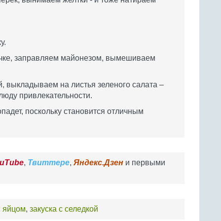
у.
очке, заправляем майонезом, вымешиваем
, выкладываем на листья зеленого салата –
блюду привлекательности.
опадет, поскольку становится отличным
uTube
,
Твиттере
,
Яндекс.Дзен
и первыми
с яйцом
,
закуска с селедкой