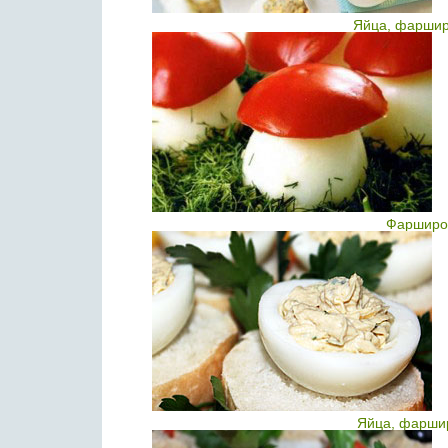
Яйца, фаршир
Фарширо
Яйца, фарши