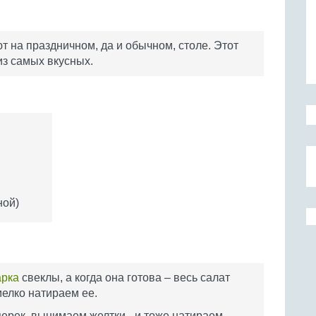
 на праздничном, да и обычном, столе. Этот
из самых вкусных.
ной)
арка
свеклы, а когда она готова – весь салат
мелко натираем ее.
ерек, вынимаем желтки - и тоже натираем