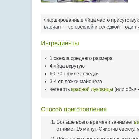
Фаршированные яйца часто присутствуют
вариант – со свеклой и селедкой – один 
Ингредиенты
1 свекла среднего размера
4 яйца вкрутую
60-70 г филе селедки
3-4 ст. ложки майонеза
четверть
красной луковицы
(или обыч
Способ приготовления
Больше всего времени занимает
в
отнимет 15 минут. Очистив свеклу, 
Яйца делим пополам вдоль или поп