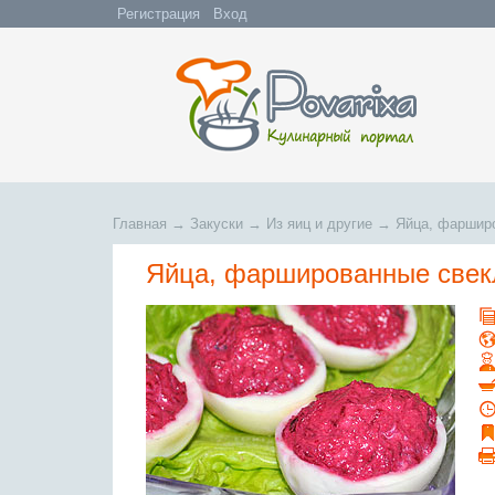
Регистрация
Вход
Главная
→
Закуски
→
Из яиц и другие
→
Яйца, фарширо
Яйца, фаршированные свек