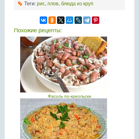
Теги:
рис
,
плов
,
блюда из круп
Похожие рецепты:
Фасоль по-креольски