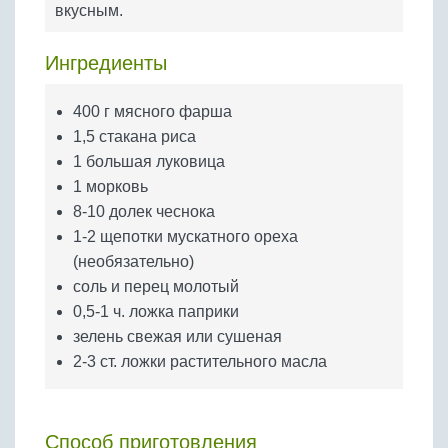
вкусным.
Бобовые
Яйца
Ингредиенты
Крупы
400 г мясного фарша
1,5 стакана риса
1 большая луковица
1 морковь
8-10 долек чеснока
1-2 щепотки мускатного ореха
(необязательно)
соль и перец молотый
0,5-1 ч. ложка паприки
зелень свежая или сушеная
2-3 ст. ложки растительного масла
Способ приготовления