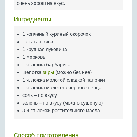
очень хорош на вкус.
Бобовые
Яйца
Ингредиенты
Крупы
1 копченый куриный окорочок
1 стакан риса
1 крупная луковица
1 морковь
1 ч. ложка барбариса
щепотка
зиры
(можно без нее)
1 ч. ложка молотой сладкой паприки
1 ч. ложка молотого черного перца
соль – по вкусу
зелень – по вкусу (можно сушеную)
3-4 ст. ложки растительного масла
Способ приготовления