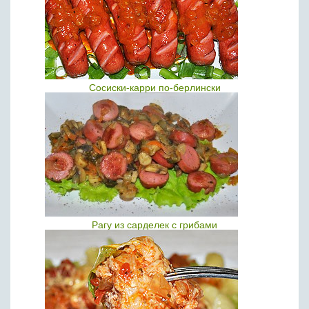
Сосиски-карри по-берлински
Рагу из сарделек с грибами