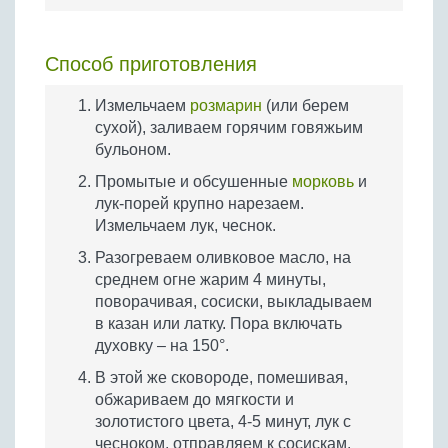
Способ приготовления
Измельчаем
розмарин
(или берем
сухой), заливаем горячим говяжьим
бульоном.
Промытые и обсушенные
морковь
и
лук-порей крупно нарезаем.
Измельчаем лук, чеснок.
Разогреваем оливковое масло, на
среднем огне жарим 4 минуты,
поворачивая, сосиски, выкладываем
в казан или латку. Пора включать
духовку – на 150°.
В этой же сковороде, помешивая,
обжариваем до мягкости и
золотистого цвета, 4-5 минут, лук с
чесноком, отправляем к сосискам.