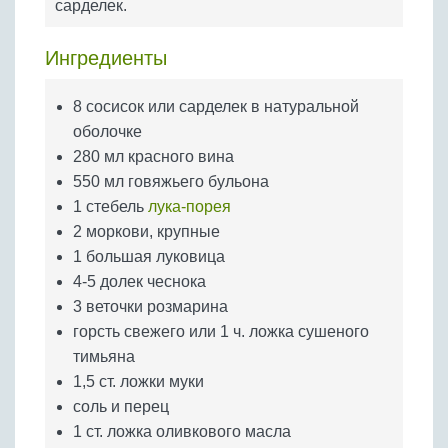
сарделек.
Бобовые
Яйца
Ингредиенты
Крупы
8 сосисок или сарделек в натуральной
оболочке
280 мл красного вина
550 мл говяжьего бульона
1 стебель
лука-порея
2 моркови, крупные
1 большая луковица
4-5 долек чеснока
3 веточки розмарина
горсть свежего или 1 ч. ложка сушеного
тимьяна
1,5 ст. ложки муки
соль и перец
1 ст. ложка оливкового масла