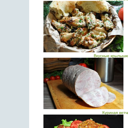
Вкусные крылышки
Куриная ветч