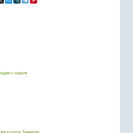
рудки с сыром
ки в соусе Ткемали