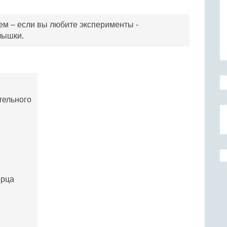
ем – если вы любите эксперименты -
лышки.
ительного
ерца