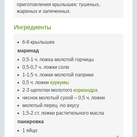
Бобовые
приготовления крылышек: тушеных,
жареных и запеченных.
Яйца
Крупы
Ингредиенты
6-8 крылышек
маринад
0,5-1 ч. ложка молотой горчицы
0,5-0,7 ч. ложки соли
1-1,5 ч. ложки молотой паприки
0,5 ч. ложки
куркумы
2-3 щепотки молотого
кориандра
чеснок молотый сухой – 0,5 ч. ложки
молотый перец -по вкусу
1,5-2 ст. ложки растительного масла
панировка
1 яйцо